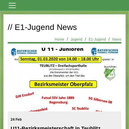
Home
// E1-Jugend News
Vereinsnews
Fußball
Home
Jugend
E1-Jugend
News
Tanzsport
Billard
Über den Verein
Sportheim Mieten
Kontaktformular
Formulare
Bilder
Terminkalender
24 Feb
U11-Bezirksmeisterschaft in Teublitz