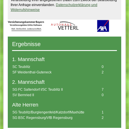
Verarbeitung Ihrer angegebenen Daten zum Zweck der Bearbeitung
Ihrer Anfrage einverstanden.
Datenschutzerklärung und
Widerrufshinweise
Ergebnisse
1. Mannschaft
SC Teublitz
0
SF Weidenthal-Guteneck
2
2. Mannschaft
SG FC Saltendorf I/SC Teublitz II
7
SV Bernried II
0
Alte Herren
SG Teublitz/Burglengenfeld/Katzdorf/Maxhütte
1
SG BSC Regensburg/VfB Regensburg
2