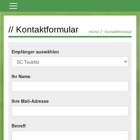
Home
// Kontaktformular
Vereinsnews
Home
Kontaktformular
Fußball
Tanzsport
Empfänger auswählen
Billard
Über den Verein
Ihr Name
Sportheim Mieten
Kontaktformular
Ihre Mail-Adresse
Formulare
Bilder
Betreff
Terminkalender