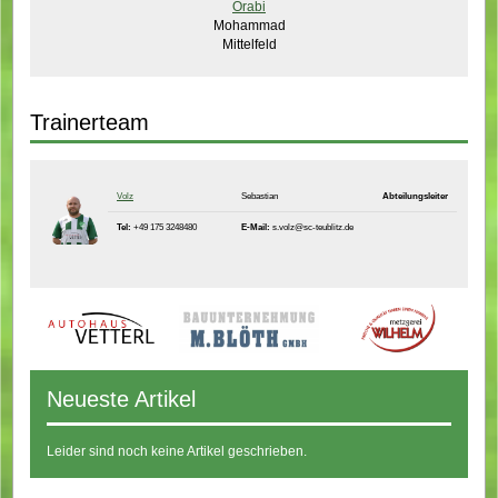
Orabi
Mohammad
Mittelfeld
Trainerteam
Volz
Sebastian
Abteilungsleiter
Tel:
+49 175 3248480
E-Mail:
s.volz@sc-teublitz.de
Neueste Artikel
Leider sind noch keine Artikel geschrieben.