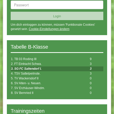
Um dich einloggen zu können, müssen 'Funktionale Cookies'
gesetzt sein.
Cookie-Einstellungen ändern
Tabelle B-Klasse
1. TB 03 Roding III
9
2. FT Eintracht Schwa.
3
3. SG FC Saltendorf I.
3
4. TSV Sattelpeilnste.
3
5. TV Wackersdorf II
0
6. SV Alten- u. Neuen.
0
7. SV Erzhäuser-Windm.
0
8. SV Bernried II
0
Trainingszeiten