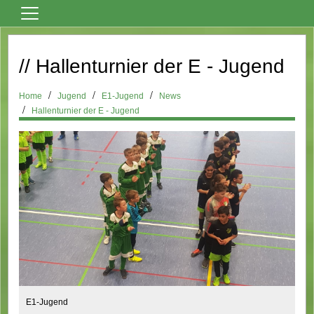
Home
// Hallenturnier der E - Jugend
Vereinsnews
Fußball
Home
Jugend
E1-Jugend
News
Hallenturnier der E - Jugend
Tanzsport
Billard
Über den Verein
Sportheim Mieten
Kontaktformular
Formulare
Bilder
Terminkalender
E1-Jugend