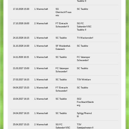
Teublitz II
17.10.2026 15:30
1. Mannschaft
SG
SC Teublitz
Gleiritsch/Traus
nitz
17.10.2026 16:00
2. Mannschaft
FT Eintracht
SG FC
Schwandorf II
Saltendorf I/SC
Teublitz II
24.10.2026 16:15
1. Mannschaft
SC Teublitz
TV Wackersdorf
31.10.2026 14:30
1. Mannschaft
SF Weidenthal-
SC Teublitz
Guteneck
14.11.2026 16:15
1. Mannschaft
SC Teublitz
FC Vatanspor
Schwandorf
21.03.2027 15:00
1. Mannschaft
FC Vatanspor
SC Teublitz
Schwandorf
27.03.2027 16:15
1. Mannschaft
SC Teublitz
TSV Winklarn
04.04.2027 15:15
1. Mannschaft
FT Eintracht
SC Teublitz
Schwandorf
10.04.2027 16:15
1. Mannschaft
SC Teublitz
SG2
Fischbach/Steinb
erg
24.04.2027 16:15
1. Mannschaft
SC Teublitz
SpVgg Pfreimd
III
25.04.2027 15:15
2. Mannschaft
SG FC
TSV
Saltendorf I/SC
Sattelpeilnstein II