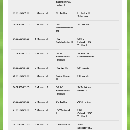
Saltendorf I/SC
Teublitz II
02.09.2026 19:00
1. Mannschaft
SC Teublitz
FT Eintracht
Schwandorf
06.09.2026 13:15
1. Mannschaft
SG2
SC Teublitz
Fischbach/Steinb
erg
06.09.2026 13:30
2. Mannschaft
TSV
SG FC
Sattelpeilnstein II
Saltendorf I/SC
Teublitz II
13.09.2026 15:15
2. Mannschaft
SG FC
SV Alten- u.
Saltendorf I/SC
Neuenschwand II
Teublitz II
13.09.2026 17:00
1. Mannschaft
TSV Winklarn
SC Teublitz
20.09.2026 13:00
1. Mannschaft
SpVgg Pfreimd
SC Teublitz
III
20.09.2026 15:15
2. Mannschaft
SG FC
SV Erzhäuser-
Saltendorf I/SC
Windm. II
Teublitz II
26.09.2026 16:15
1. Mannschaft
SC Teublitz
ASV Fronberg
27.09.2026 13:30
2. Mannschaft
TV Wackersdorf
SG FC
II
Saltendorf I/SC
Teublitz II
04.10.2026 13:30
2. Mannschaft
SV Bernried II
SG FC
Saltendorf I/SC