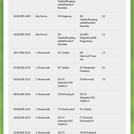
Teublitz/Burgleng
enfeld/Katzdorf/
Maxhütte
24.09.2025 19:00
Alte Herren
SV Raigering
SG
4:2
Teublitz/Burgleng
enfeld/Katzdorf/
Maxhütte
26.09.2025 18:30
Alte Herren
SG
SG BSC
1:2
Teublitz/Burgleng
Regensburg/VfB
enfeld/Katzdorf/
Regensburg
Maxhütte
18.07.2026 16:15
1. Mannschaft
SC Teublitz
SG
1:1
Gleiritsch/Traus
nitz
02.08.2026 15:15
1. Mannschaft
SC Teublitz
SF Weidenthal-
0:2
Guteneck
02.08.2026 15:15
2. Mannschaft
SG FC
SV Bernried II
7:0
Saltendorf I/SC
Teublitz II
08.08.2026 15:00
2. Mannschaft
TB 03 Roding III
SG FC
Saltendorf I/SC
Teublitz II
09.08.2026 15:15
1. Mannschaft
TV Wackersdorf
SC Teublitz
16.08.2026 15:15
2. Mannschaft
SG FC
FT Eintracht
Saltendorf I/SC
Schwandorf II
Teublitz II
23.08.2026 15:15
2. Mannschaft
SG FC
TB 03 Roding III