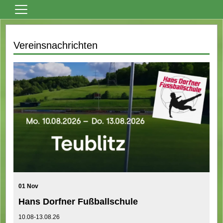
Home
Vereinsnachrichten
Vereinsnews
Fußball
Tanzsport
Billard
Über den Verein
Sportheim Mieten
Kontaktformular
Formulare
Bilder
01 Nov
Hans Dorfner Fußballschule
Terminkalender
10.08-13.08.26