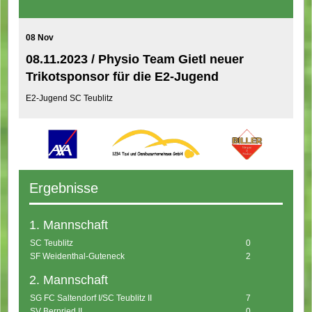
08 Nov
08.11.2023 / Physio Team Gietl neuer
Trikotsponsor für die E2-Jugend
E2-Jugend SC Teublitz
Ergebnisse
1. Mannschaft
SC Teublitz
0
SF Weidenthal-Guteneck
2
2. Mannschaft
SG FC Saltendorf I/SC Teublitz II
7
SV Bernried II
0