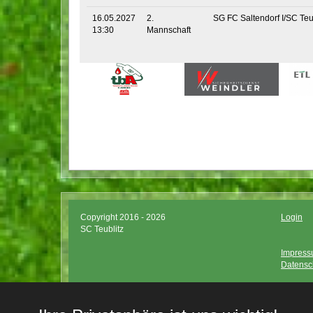
16.05.2027
2.
SG FC Saltendorf I/SC Teub
13:30
Mannschaft
Copyright 2016 - 2026
Login
SC Teublitz
Impres
Datensc