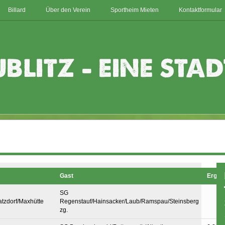
Billard
Über den Verein
Sportheim Mieten
Kontaktformular
Gast
Ergeb
SG
atzdorf/Maxhütte
Regenstauf/Hainsacker/Laub/Ramspau/Steinsberg
zg.