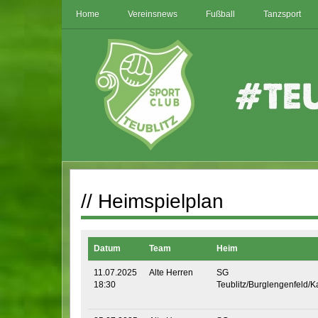
Home
Vereinsnews
Fußball
Tanzsport
// Heimspielplan
Datum
Team
Heim
11.07.2025
Alte Herren
SG
18:30
Teublitz/Burglengenfeld/K