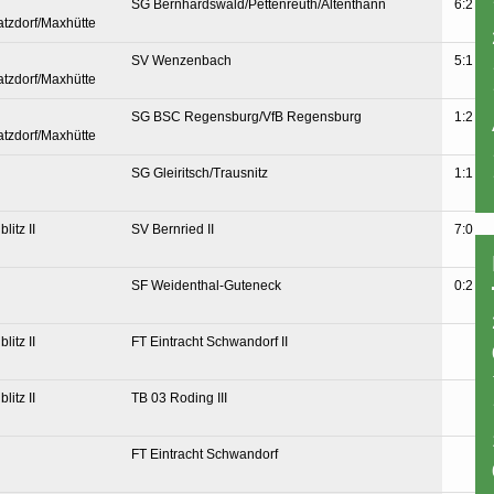
SG Bernhardswald/Pettenreuth/Altenthann
6:2
atzdorf/Maxhütte
SV Wenzenbach
5:1
atzdorf/Maxhütte
SG BSC Regensburg/VfB Regensburg
1:2
atzdorf/Maxhütte
SG Gleiritsch/Trausnitz
1:1
litz II
SV Bernried II
7:0
SF Weidenthal-Guteneck
0:2
litz II
FT Eintracht Schwandorf II
litz II
TB 03 Roding III
FT Eintracht Schwandorf