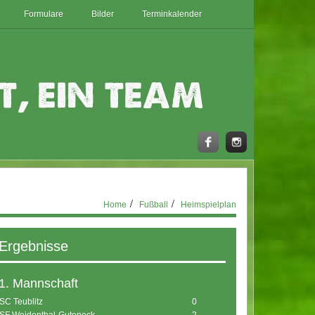
Formulare
Bilder
Terminkalender
Login
Home
Fußball
Heimspielplan
Ergebnisse
nis
1. Mannschaft
SC Teublitz
0