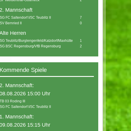
SF Weidenthal-Guteneck
2
2. Mannschaft
SG FC Saltendorf I/SC Teublitz II
7
SV Bernried II
0
Alte Herren
SG Teublitz/Burglengenfeld/Katzdorf/Maxhütte
1
SG BSC Regensburg/VfB Regensburg
2
Kommende Spiele
2. Mannschaft:
08.08.2026 15:00 Uhr
TB 03 Roding III
SG FC Saltendorf I/SC Teublitz II
1. Mannschaft:
09.08.2026 15:15 Uhr