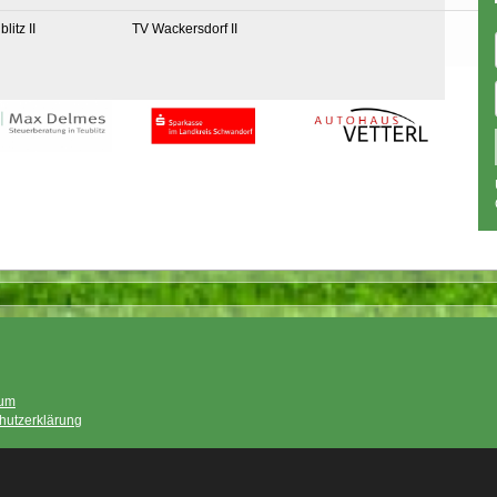
litz II
TV Wackersdorf II
sum
hutzerklärung