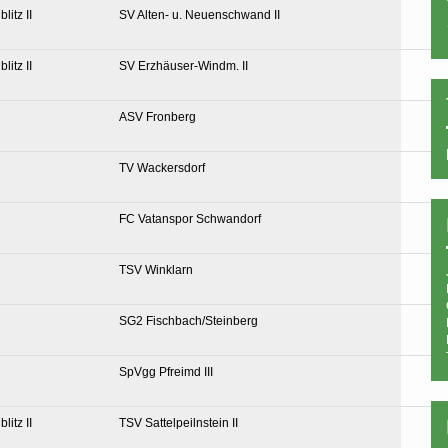
litz II
SV Alten- u. Neuenschwand II
litz II
SV Erzhäuser-Windm. II
ASV Fronberg
TV Wackersdorf
FC Vatanspor Schwandorf
TSV Winklarn
SG2 Fischbach/Steinberg
SpVgg Pfreimd III
litz II
TSV Sattelpeilnstein II