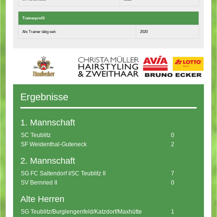
Trainerprofil
Als Trainer tätig seit:
2020
Ergebnisse
1. Mannschaft
SC Teublitz
0
SF Weidenthal-Guteneck
2
2. Mannschaft
SG FC Saltendorf I/SC Teublitz II
7
SV Bernried II
0
Alte Herren
SG Teublitz/Burglengenfeld/Katzdorf/Maxhütte
1