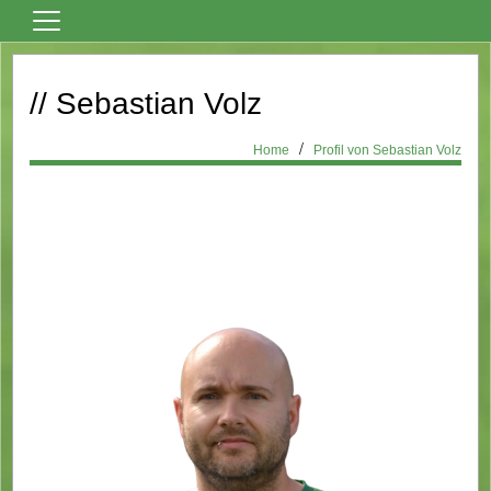
Home
// Sebastian Volz
Vereinsnews
Fußball
Home
Profil von Sebastian Volz
Tanzsport
Billard
Über den Verein
Sportheim Mieten
Kontaktformular
Formulare
Bilder
Terminkalender