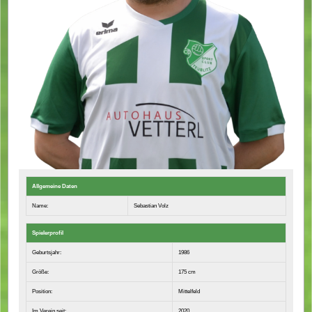
Allgemeine Daten
Name:
Sebastian Volz
Spielerprofil
Geburtsjahr:
1986
Größe:
175 cm
Position:
Mittelfeld
Im Verein seit:
2020