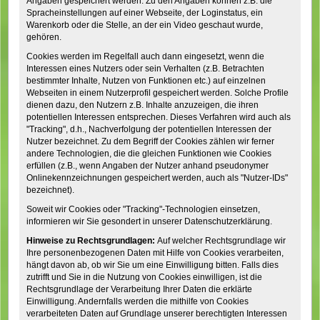
Angaben gespeichert werden. Zu den Angaben können z.B. die
Spracheinstellungen auf einer Webseite, der Loginstatus, ein
Warenkorb oder die Stelle, an der ein Video geschaut wurde,
gehören.
Cookies werden im Regelfall auch dann eingesetzt, wenn die
Interessen eines Nutzers oder sein Verhalten (z.B. Betrachten
bestimmter Inhalte, Nutzen von Funktionen etc.) auf einzelnen
Webseiten in einem Nutzerprofil gespeichert werden. Solche Profile
dienen dazu, den Nutzern z.B. Inhalte anzuzeigen, die ihren
potentiellen Interessen entsprechen. Dieses Verfahren wird auch als
"Tracking", d.h., Nachverfolgung der potentiellen Interessen der
Nutzer bezeichnet. Zu dem Begriff der Cookies zählen wir ferner
andere Technologien, die die gleichen Funktionen wie Cookies
erfüllen (z.B., wenn Angaben der Nutzer anhand pseudonymer
Onlinekennzeichnungen gespeichert werden, auch als "Nutzer-IDs"
bezeichnet).
Soweit wir Cookies oder "Tracking"-Technologien einsetzen,
informieren wir Sie gesondert in unserer Datenschutzerklärung.
Hinweise zu Rechtsgrundlagen:
Auf welcher Rechtsgrundlage wir
Ihre personenbezogenen Daten mit Hilfe von Cookies verarbeiten,
hängt davon ab, ob wir Sie um eine Einwilligung bitten. Falls dies
zutrifft und Sie in die Nutzung von Cookies einwilligen, ist die
Rechtsgrundlage der Verarbeitung Ihrer Daten die erklärte
Einwilligung. Andernfalls werden die mithilfe von Cookies
verarbeiteten Daten auf Grundlage unserer berechtigten Interessen