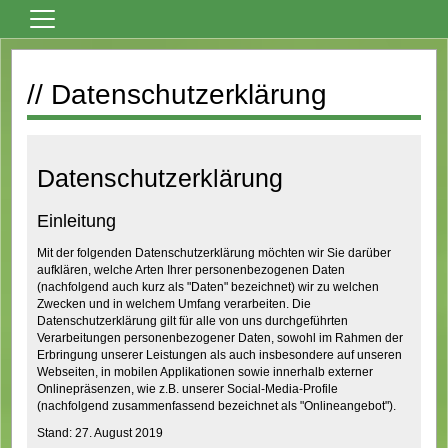
Home
// Datenschutzerklärung
Vereinsnews
Fußball
Tanzsport
Datenschutzerklärung
Billard
Einleitung
Über den Verein
Mit der folgenden Datenschutzerklärung möchten wir Sie darüber
Sportheim Mieten
aufklären, welche Arten Ihrer personenbezogenen Daten
(nachfolgend auch kurz als "Daten" bezeichnet) wir zu welchen
Kontaktformular
Zwecken und in welchem Umfang verarbeiten. Die
Datenschutzerklärung gilt für alle von uns durchgeführten
Formulare
Verarbeitungen personenbezogener Daten, sowohl im Rahmen der
Erbringung unserer Leistungen als auch insbesondere auf unseren
Bilder
Webseiten, in mobilen Applikationen sowie innerhalb externer
Onlinepräsenzen, wie z.B. unserer Social-Media-Profile
Terminkalender
(nachfolgend zusammenfassend bezeichnet als "Onlineangebot").
Stand: 27. August 2019