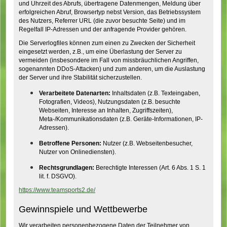
und Uhrzeit des Abrufs, übertragene Datenmengen, Meldung über
erfolgreichen Abruf, Browsertyp nebst Version, das Betriebssystem
des Nutzers, Referrer URL (die zuvor besuchte Seite) und im
Regelfall IP-Adressen und der anfragende Provider gehören.
Die Serverlogfiles können zum einen zu Zwecken der Sicherheit
eingesetzt werden, z.B., um eine Überlastung der Server zu
vermeiden (insbesondere im Fall von missbräuchlichen Angriffen,
sogenannten DDoS-Attacken) und zum anderen, um die Auslastung
der Server und ihre Stabilität sicherzustellen.
Verarbeitete Datenarten:
Inhaltsdaten (z.B. Texteingaben,
Fotografien, Videos), Nutzungsdaten (z.B. besuchte
Webseiten, Interesse an Inhalten, Zugriffszeiten),
Meta-/Kommunikationsdaten (z.B. Geräte-Informationen, IP-
Adressen).
Betroffene Personen:
Nutzer (z.B. Webseitenbesucher,
Nutzer von Onlinediensten).
Rechtsgrundlagen:
Berechtigte Interessen (Art. 6 Abs. 1 S. 1
lit. f. DSGVO).
https://www.teamsports2.de/
Gewinnspiele und Wettbewerbe
Wir verarbeiten personenbezogene Daten der Teilnehmer von