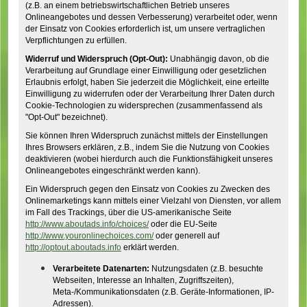
(z.B. an einem betriebswirtschaftlichen Betrieb unseres
Onlineangebotes und dessen Verbesserung) verarbeitet oder, wenn
der Einsatz von Cookies erforderlich ist, um unsere vertraglichen
Verpflichtungen zu erfüllen.
Widerruf und Widerspruch (Opt-Out):
Unabhängig davon, ob die
Verarbeitung auf Grundlage einer Einwilligung oder gesetzlichen
Erlaubnis erfolgt, haben Sie jederzeit die Möglichkeit, eine erteilte
Einwilligung zu widerrufen oder der Verarbeitung Ihrer Daten durch
Cookie-Technologien zu widersprechen (zusammenfassend als
"Opt-Out" bezeichnet).
Sie können Ihren Widerspruch zunächst mittels der Einstellungen
Ihres Browsers erklären, z.B., indem Sie die Nutzung von Cookies
deaktivieren (wobei hierdurch auch die Funktionsfähigkeit unseres
Onlineangebotes eingeschränkt werden kann).
Ein Widerspruch gegen den Einsatz von Cookies zu Zwecken des
Onlinemarketings kann mittels einer Vielzahl von Diensten, vor allem
im Fall des Trackings, über die US-amerikanische Seite
http://www.aboutads.info/choices/
oder die EU-Seite
http://www.youronlinechoices.com/
oder generell auf
http://optout.aboutads.info
erklärt werden.
Verarbeitete Datenarten:
Nutzungsdaten (z.B. besuchte
Webseiten, Interesse an Inhalten, Zugriffszeiten),
Meta-/Kommunikationsdaten (z.B. Geräte-Informationen, IP-
Adressen).