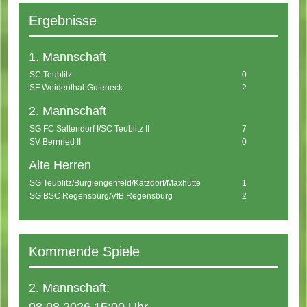
Ergebnisse
1. Mannschaft
SC Teublitz
0
SF Weidenthal-Guteneck
2
2. Mannschaft
SG FC Saltendorf I/SC Teublitz II
7
SV Bernried II
0
Alte Herren
SG Teublitz/Burglengenfeld/Katzdorf/Maxhütte
1
SG BSC Regensburg/VfB Regensburg
2
Kommende Spiele
2. Mannschaft: