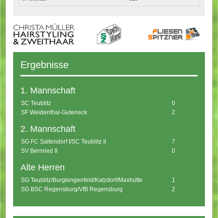
Ergebnisse
1. Mannschaft
SC Teublitz
0
SF Weidenthal-Guteneck
2
2. Mannschaft
SG FC Saltendorf I/SC Teublitz II
7
SV Bernried II
0
Alte Herren
SG Teublitz/Burglengenfeld/Katzdorf/Maxhütte
1
SG BSC Regensburg/VfB Regensburg
2