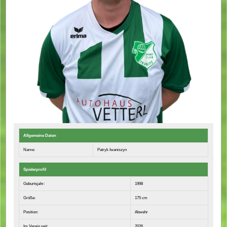
Allgemeine Daten
Name:
Patryk Iwaniszyn
Spielerprofil
Geburtsjahr:
1998
Größe:
175 cm
Position:
Abwehr
Im Verein seit:
2026