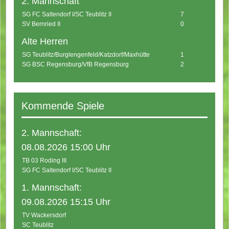
2. Mannschaft
SG FC Saltendorf I/SC Teublitz II
7
SV Bernried II
0
Alte Herren
SG Teublitz/Burglengenfeld/Katzdorf/Maxhütte
1
SG BSC Regensburg/VfB Regensburg
2
Kommende Spiele
2. Mannschaft:
08.08.2026 15:00 Uhr
TB 03 Roding III
SG FC Saltendorf I/SC Teublitz II
1. Mannschaft:
09.08.2026 15:15 Uhr
TV Wackersdorf
SC Teublitz