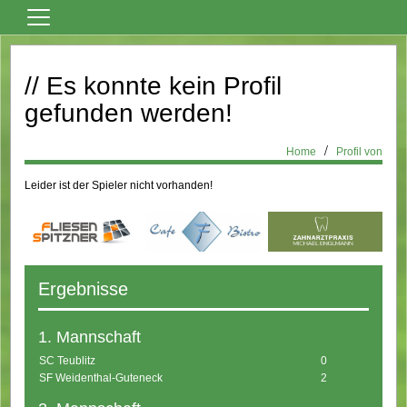
Home
// Es konnte kein Profil
Vereinsnews
gefunden werden!
Fußball
Tanzsport
Home
Profil von
Billard
Leider ist der Spieler nicht vorhanden!
Über den Verein
Sportheim Mieten
Kontaktformular
Ergebnisse
Formulare
1. Mannschaft
Bilder
SC Teublitz
0
Terminkalender
SF Weidenthal-Guteneck
2