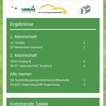
Ergebnisse
1. Mannschaft
SC Teublitz
0
SF Weidenthal-Guteneck
2
2. Mannschaft
TB 03 Roding III
6
SG FC Saltendorf I/SC Teublitz II
0
Alte Herren
SG Teublitz/Burglengenfeld/Katzdorf/Maxhütte
1
SG BSC Regensburg/VfB Regensburg
2
Kommende Spiele