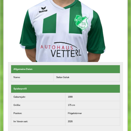
Allgemeine Daten
Name:
Stefan Guliak
Spielerprofil
Geburtsjahr:
1999
Größe:
175 cm
Position:
Flügelstürmer
Im Verein seit:
2026