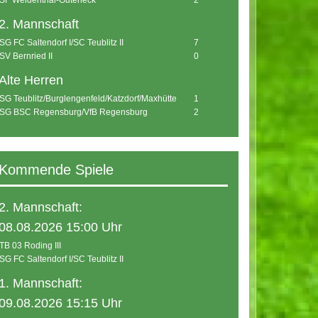
SF Weidenthal-Guteneck
2
2. Mannschaft
SG FC Saltendorf I/SC Teublitz II
7
SV Bernried II
0
Alte Herren
SG Teublitz/Burglengenfeld/Katzdorf/Maxhütte
1
SG BSC Regensburg/VfB Regensburg
2
Kommende Spiele
2. Mannschaft:
08.08.2026 15:00 Uhr
TB 03 Roding III
SG FC Saltendorf I/SC Teublitz II
1. Mannschaft:
09.08.2026 15:15 Uhr