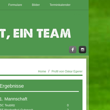
Formulare
Bilder
Terminkalender
Login
Home
Profil von Oskar Egerer
Ergebnisse
1. Mannschaft
SC Teublitz
0