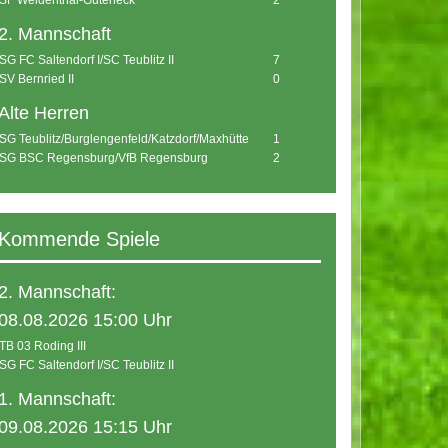
SF Weidenthal-Guteneck
2
2. Mannschaft
SG FC Saltendorf I/SC Teublitz II
7
SV Bernried II
0
Alte Herren
SG Teublitz/Burglengenfeld/Katzdorf/Maxhütte
1
SG BSC Regensburg/VfB Regensburg
2
Kommende Spiele
2. Mannschaft:
08.08.2026 15:00 Uhr
TB 03 Roding III
SG FC Saltendorf I/SC Teublitz II
1. Mannschaft:
09.08.2026 15:15 Uhr