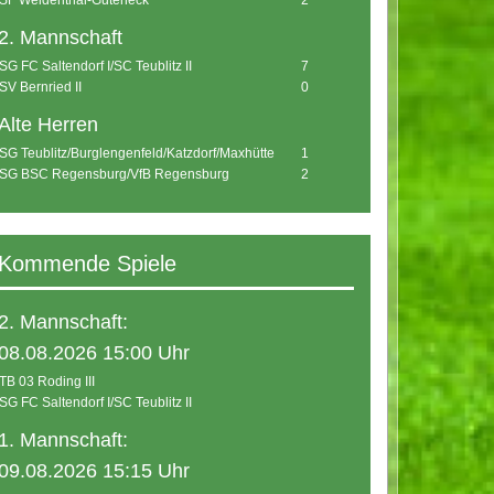
SF Weidenthal-Guteneck
2
2. Mannschaft
SG FC Saltendorf I/SC Teublitz II
7
SV Bernried II
0
Alte Herren
SG Teublitz/Burglengenfeld/Katzdorf/Maxhütte
1
SG BSC Regensburg/VfB Regensburg
2
Kommende Spiele
2. Mannschaft:
08.08.2026 15:00 Uhr
TB 03 Roding III
SG FC Saltendorf I/SC Teublitz II
1. Mannschaft:
09.08.2026 15:15 Uhr