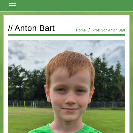
Home
// Anton Bart
Vereinsnews
Home
Profil von Anton Bart
Fußball
Tanzsport
Billard
Über den Verein
Sportheim Mieten
Kontaktformular
Formulare
Bilder
Terminkalender