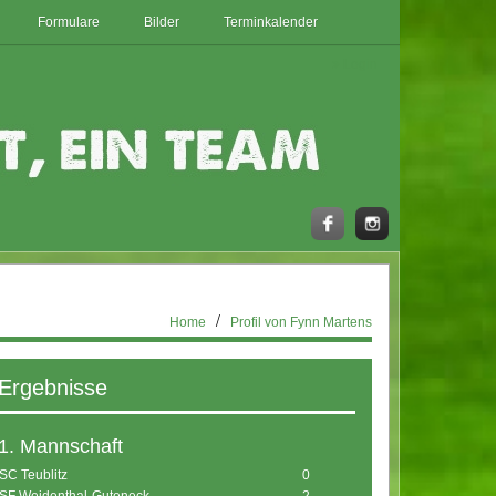
Formulare
Bilder
Terminkalender
Login
Home
Profil von Fynn Martens
Ergebnisse
1. Mannschaft
SC Teublitz
0