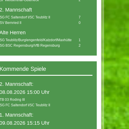
SF Weidenthal-Guteneck
2
2. Mannschaft
SG FC Saltendorf I/SC Teublitz II
7
SV Bernried II
0
Alte Herren
SG Teublitz/Burglengenfeld/Katzdorf/Maxhütte
1
SG BSC Regensburg/VfB Regensburg
2
Kommende Spiele
2. Mannschaft:
08.08.2026 15:00 Uhr
TB 03 Roding III
SG FC Saltendorf I/SC Teublitz II
1. Mannschaft:
09.08.2026 15:15 Uhr