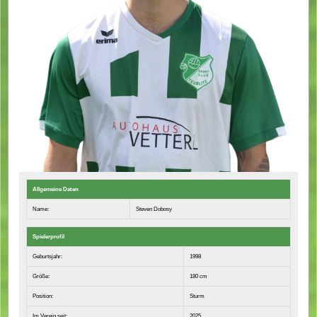
Allgemeine Daten
Name:
Steven Dobosy
Spielerprofil
Geburtsjahr:
1998
Größe:
180 cm
Position:
Sturm
Im Verein seit:
2025