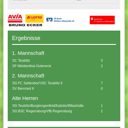
Ergebnisse
1. Mannschaft
SC Teublitz
0
SF Weidenthal-Guteneck
2
2. Mannschaft
SG FC Saltendorf I/SC Teublitz II
7
SV Bernried II
0
Alte Herren
SG Teublitz/Burglengenfeld/Katzdorf/Maxhütte
1
SG BSC Regensburg/VfB Regensburg
2