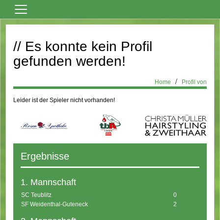
Home
// Es konnte kein Profil
Vereinsnews
gefunden werden!
Fußball
Tanzsport
Home
Profil von
Billard
Leider ist der Spieler nicht vorhanden!
Über den Verein
Sportheim Mieten
Kontaktformular
Ergebnisse
Formulare
1. Mannschaft
Bilder
SC Teublitz
0
Terminkalender
SF Weidenthal-Guteneck
2