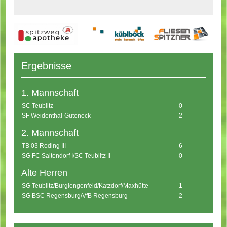
Ergebnisse
1. Mannschaft
SC Teublitz
0
SF Weidenthal-Guteneck
2
2. Mannschaft
TB 03 Roding III
6
SG FC Saltendorf I/SC Teublitz II
0
Alte Herren
SG Teublitz/Burglengenfeld/Katzdorf/Maxhütte
1
SG BSC Regensburg/VfB Regensburg
2