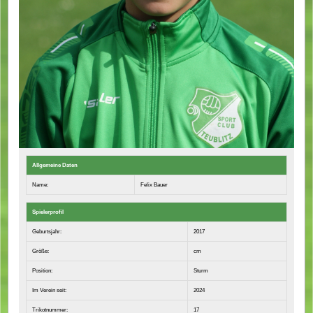
Allgemeine Daten
Name:
Felix Bauer
Spielerprofil
Geburtsjahr:
2017
Größe:
cm
Position:
Sturm
Im Verein seit:
2024
Trikotnummer:
17