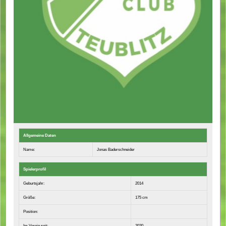
Allgemeine Daten
Name:
Jonas Baderschneider
Spielerprofil
Geburtsjahr:
2014
Größe:
175 cm
Position:
Im Verein seit:
2020