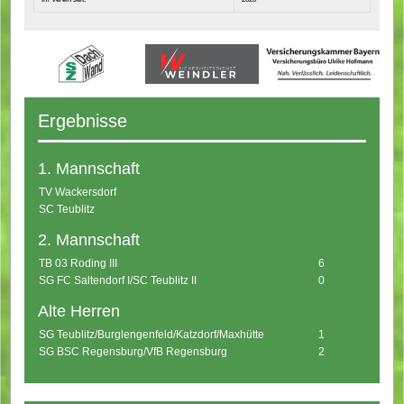
Ergebnisse
1. Mannschaft
TV Wackersdorf
SC Teublitz
2. Mannschaft
TB 03 Roding III
6
SG FC Saltendorf I/SC Teublitz II
0
Alte Herren
SG Teublitz/Burglengenfeld/Katzdorf/Maxhütte
1
SG BSC Regensburg/VfB Regensburg
2