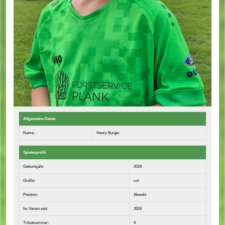
Allgemeine Daten
Name:
Henry Burger
Spielerprofil
Geburtsjahr:
2019
Größe:
cm
Position:
Abwehr
Im Verein seit:
2024
Trikotnummer:
4