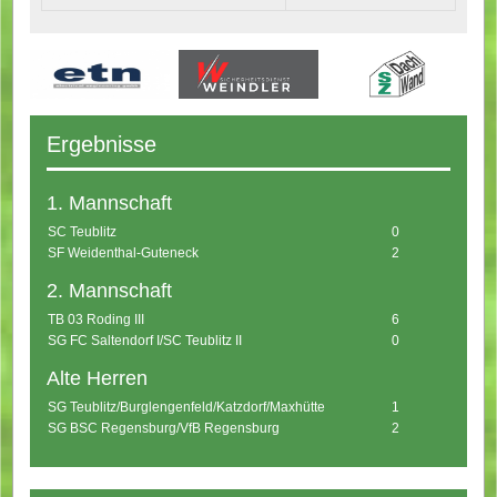
Ergebnisse
1. Mannschaft
SC Teublitz
0
SF Weidenthal-Guteneck
2
2. Mannschaft
TB 03 Roding III
6
SG FC Saltendorf I/SC Teublitz II
0
Alte Herren
SG Teublitz/Burglengenfeld/Katzdorf/Maxhütte
1
SG BSC Regensburg/VfB Regensburg
2