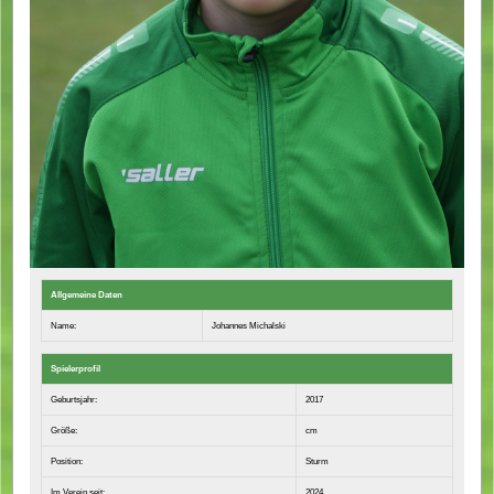
Allgemeine Daten
Name:
Johannes Michalski
Spielerprofil
Geburtsjahr:
2017
Größe:
cm
Position:
Sturm
Im Verein seit:
2024