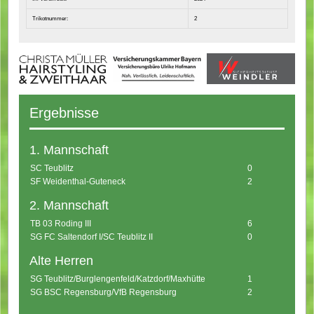
Trikotnummer:
2
Ergebnisse
1. Mannschaft
SC Teublitz
0
SF Weidenthal-Guteneck
2
2. Mannschaft
TB 03 Roding III
6
SG FC Saltendorf I/SC Teublitz II
0
Alte Herren
SG Teublitz/Burglengenfeld/Katzdorf/Maxhütte
1
SG BSC Regensburg/VfB Regensburg
2