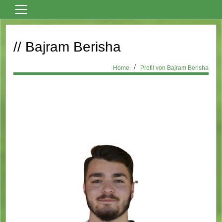
Home
// Bajram Berisha
Vereinsnews
Fußball
Home
Profil von Bajram Berisha
Tanzsport
Billard
Über den Verein
Sportheim Mieten
Kontaktformular
Formulare
Bilder
Terminkalender