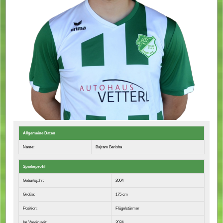
Allgemeine Daten
Name:
Bajram Berisha
Spielerprofil
Geburtsjahr:
2004
Größe:
175 cm
Position:
Flügelstürmer
Im Verein seit:
2024