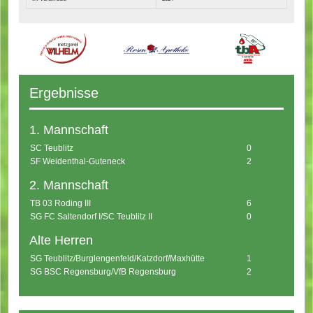
Ergebnisse
1. Mannschaft
SC Teublitz
0
SF Weidenthal-Guteneck
2
2. Mannschaft
TB 03 Roding III
6
SG FC Saltendorf I/SC Teublitz II
0
Alte Herren
SG Teublitz/Burglengenfeld/Katzdorf/Maxhütte
1
SG BSC Regensburg/VfB Regensburg
2