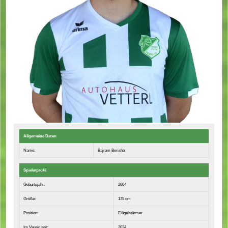
Allgemeine Daten
Name:
Bajram Berisha
Spielerprofil
Geburtsjahr:
2004
Größe:
175 cm
Position:
Flügelstürmer
Im Verein seit:
2024