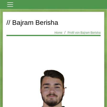
Home
// Bajram Berisha
Vereinsnews
Fußball
Home
Profil von Bajram Berisha
Tanzsport
Billard
Über den Verein
Sportheim Mieten
Kontaktformular
Formulare
Bilder
Terminkalender