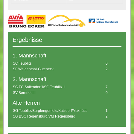
Ergebnisse
1. Mannschaft
SC Teublitz
0
SF Weidenthal-Guteneck
2
2. Mannschaft
SG FC Saltendorf I/SC Teublitz II
7
SV Bernried II
0
Alte Herren
SG Teublitz/Burglengenfeld/Katzdorf/Maxhütte
1
SG BSC Regensburg/VfB Regensburg
2