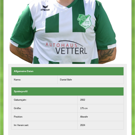
Allgemeine Daten
Name:
Daniel Behr
Spielerprofil
Geburtsjahr:
2002
Größe:
175 cm
Position:
Abwehr
Im Verein seit:
2024