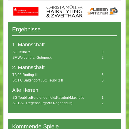
Ergebnisse
1. Mannschaft
SC Teublitz
0
SF Weidenthal-Guteneck
2
2. Mannschaft
TB 03 Roding III
6
SG FC Saltendorf I/SC Teublitz II
0
Alte Herren
SG Teublitz/Burglengenfeld/Katzdorf/Maxhütte
1
SG BSC Regensburg/VfB Regensburg
2
Kommende Spiele