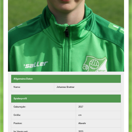
Allgemeine Daten
Name:
Johannes Brettner
Spielerprofil
Geburtsjahr:
2017
Größe:
cm
Position:
Abwehr
Im Verein seit:
2023