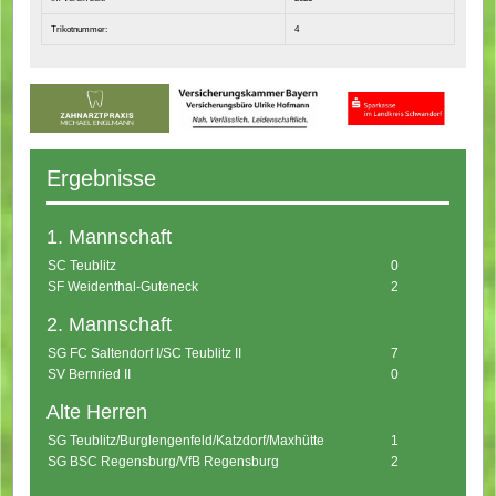
Trikotnummer:
4
Ergebnisse
1. Mannschaft
SC Teublitz
0
SF Weidenthal-Guteneck
2
2. Mannschaft
SG FC Saltendorf I/SC Teublitz II
7
SV Bernried II
0
Alte Herren
SG Teublitz/Burglengenfeld/Katzdorf/Maxhütte
1
SG BSC Regensburg/VfB Regensburg
2