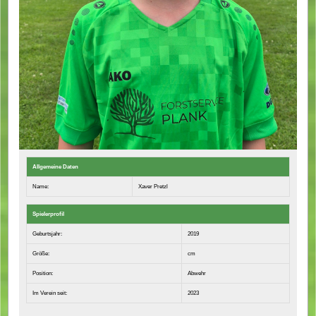
Allgemeine Daten
Name:
Xaver Pretzl
Spielerprofil
Geburtsjahr:
2019
Größe:
cm
Position:
Abwehr
Im Verein seit:
2023