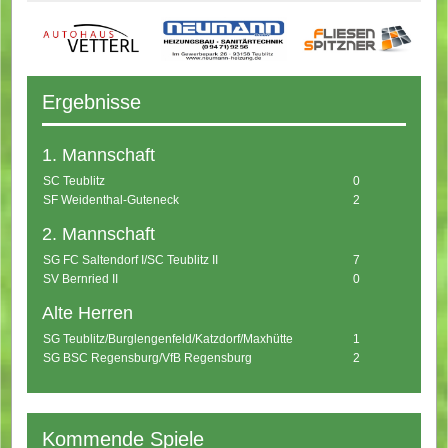
Ergebnisse
1. Mannschaft
SC Teublitz
0
SF Weidenthal-Guteneck
2
2. Mannschaft
SG FC Saltendorf I/SC Teublitz II
7
SV Bernried II
0
Alte Herren
SG Teublitz/Burglengenfeld/Katzdorf/Maxhütte
1
SG BSC Regensburg/VfB Regensburg
2
Kommende Spiele