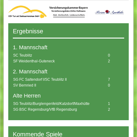
Ergebnisse
1. Mannschaft
SC Teublitz
0
SF Weidenthal-Guteneck
2
2. Mannschaft
SG FC Saltendorf I/SC Teublitz II
7
SV Bernried II
0
Alte Herren
SG Teublitz/Burglengenfeld/Katzdorf/Maxhütte
1
SG BSC Regensburg/VfB Regensburg
2
Kommende Spiele