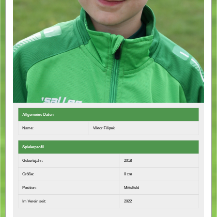
Allgemeine Daten
Name:
Viktor Filipek
Spielerprofil
Geburtsjahr:
2018
Größe:
0 cm
Position:
Mittelfeld
Im Verein seit:
2022