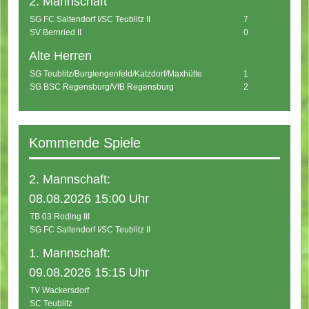
2. Mannschaft
SG FC Saltendorf I/SC Teublitz II
7
SV Bernried II
0
Alte Herren
SG Teublitz/Burglengenfeld/Katzdorf/Maxhütte
1
SG BSC Regensburg/VfB Regensburg
2
Kommende Spiele
2. Mannschaft:
08.08.2026 15:00 Uhr
TB 03 Roding III
SG FC Saltendorf I/SC Teublitz II
1. Mannschaft:
09.08.2026 15:15 Uhr
TV Wackersdorf
SC Teublitz