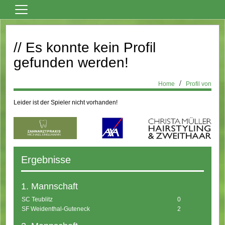
Home
// Es konnte kein Profil
Vereinsnews
gefunden werden!
Fußball
Tanzsport
Home
Profil von
Billard
Leider ist der Spieler nicht vorhanden!
Über den Verein
Sportheim Mieten
Kontaktformular
Ergebnisse
Formulare
1. Mannschaft
Bilder
SC Teublitz
0
Terminkalender
SF Weidenthal-Guteneck
2