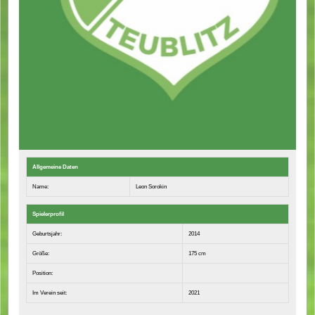
Allgemeine Daten
Name:
Leon Sorokin
Spielerprofil
Geburtsjahr:
2014
Größe:
175 cm
Position:
Im Verein seit:
2021