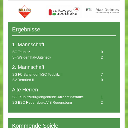
Ergebnisse
1. Mannschaft
SC Teublitz
0
SF Weidenthal-Guteneck
2
2. Mannschaft
SG FC Saltendorf I/SC Teublitz II
7
SV Bernried II
0
Alte Herren
SG Teublitz/Burglengenfeld/Katzdorf/Maxhütte
1
SG BSC Regensburg/VfB Regensburg
2
Kommende Spiele