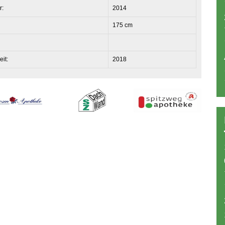
r:
2014
175 cm
eit:
2018