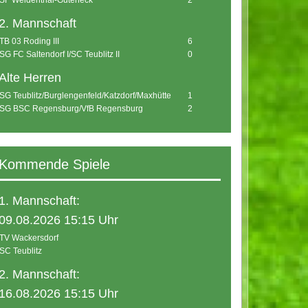
SF Weidenthal-Guteneck
2
2. Mannschaft
TB 03 Roding III
6
SG FC Saltendorf I/SC Teublitz II
0
Alte Herren
SG Teublitz/Burglengenfeld/Katzdorf/Maxhütte
1
SG BSC Regensburg/VfB Regensburg
2
Kommende Spiele
1. Mannschaft:
09.08.2026 15:15 Uhr
TV Wackersdorf
SC Teublitz
2. Mannschaft:
16.08.2026 15:15 Uhr