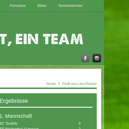
Formulare
Bilder
Terminkalender
Login
Home
Profil von Lars Prexler
Ergebnisse
1. Mannschaft
SC Teublitz
0