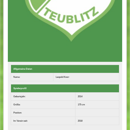
Allgemeine Daten
Name:
Leopold Knorr
Spielerprofil
Geburtsjahr:
2014
Größe:
175 cm
Position:
Im Verein seit:
2018