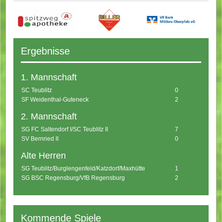
Ergebnisse
1. Mannschaft
SC Teublitz
0
SF Weidenthal-Guteneck
2
2. Mannschaft
SG FC Saltendorf I/SC Teublitz II
7
SV Bernried II
0
Alte Herren
SG Teublitz/Burglengenfeld/Katzdorf/Maxhütte
1
SG BSC Regensburg/VfB Regensburg
2
Kommende Spiele