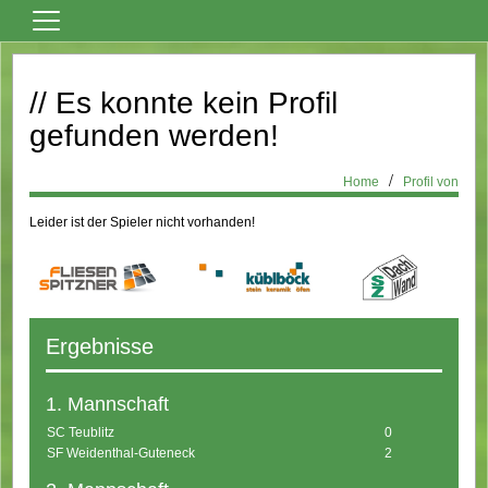
Home
// Es konnte kein Profil
Vereinsnews
gefunden werden!
Fußball
Tanzsport
Home
Profil von
Billard
Leider ist der Spieler nicht vorhanden!
Über den Verein
Sportheim Mieten
Kontaktformular
Ergebnisse
Formulare
1. Mannschaft
Bilder
SC Teublitz
0
Terminkalender
SF Weidenthal-Guteneck
2