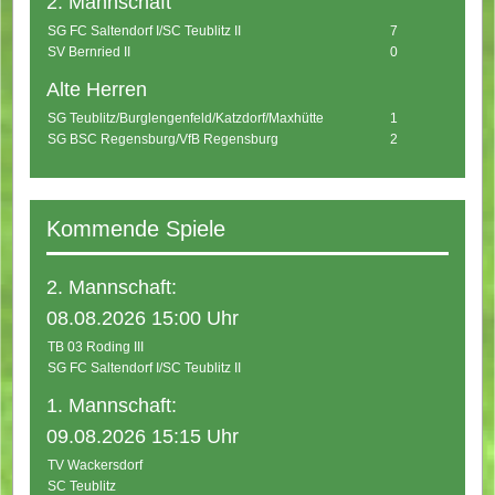
2. Mannschaft
SG FC Saltendorf I/SC Teublitz II
7
SV Bernried II
0
Alte Herren
SG Teublitz/Burglengenfeld/Katzdorf/Maxhütte
1
SG BSC Regensburg/VfB Regensburg
2
Kommende Spiele
2. Mannschaft:
08.08.2026 15:00 Uhr
TB 03 Roding III
SG FC Saltendorf I/SC Teublitz II
1. Mannschaft:
09.08.2026 15:15 Uhr
TV Wackersdorf
SC Teublitz